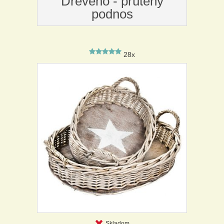
Dreveno - prútený
podnos
28x
Skladom