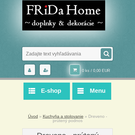
0 ks / 0,00 EUR
E-shop
Menu
Úvod
»
Kuchyňa a stolovanie
»
Dreveno -
prútený podnos