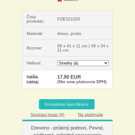
Číslo
FDE321020
produktu:
Materiál:
drevo, prútie
58 x 41 x 11 cm | 48 x 34 x
Rozmer:
11 cm
Veľkosť:
naša
17,90 EUR
cena:
(Nie sme platcovia DPH)
Kompletné špecifikácie
Súvisiaci tovar (0)
Na stiahnutie
Dreveno - prútený podnos. Pevné,